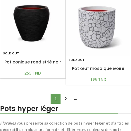
SOLD OUT
SOLD OUT
Pot conique rond strié noir
hyper léger
Pot œuf mosaïque ivoire
255
TND
hyper léger
195
TND
1
2
→
Pots hyper léger
Floralies
vous présente sa collection de
pots hyper léger
et d’
articles
décoratifs
, en plusieurs formats et différentes couleurs: des
pots