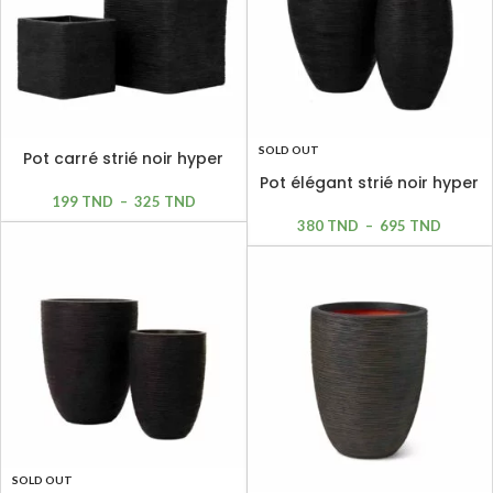
SOLD OUT
Pot carré strié noir hyper
léger
Pot élégant strié noir hyper
199
TND
–
325
TND
léger
380
TND
–
695
TND
SOLD OUT