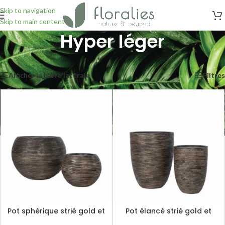
Skip to navigation
Skip to main content
Hyper léger
Accueil
/
Pots
/
Hyper léger
Affichage de 1–24 sur 40 résultats
Afficher la barre latérale
Filtres
Pot sphérique strié gold et
Pot élancé strié gold et
noir
noir