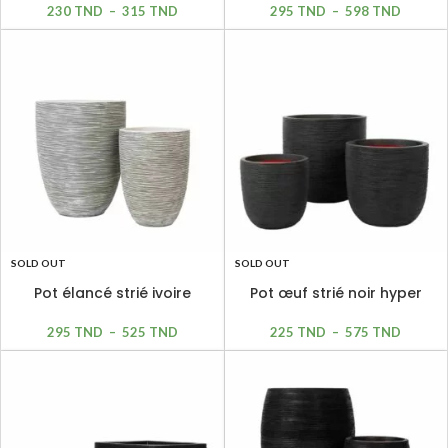
230
TND
–
315
TND
295
TND
–
598
TND
SOLD OUT
SOLD OUT
Pot élancé strié ivoire
Pot œuf strié noir hyper
hyper léger
léger
295
TND
–
525
TND
225
TND
–
575
TND