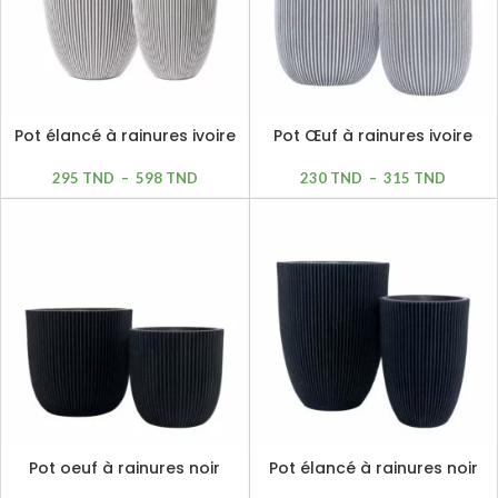
Pot élancé à rainures ivoire
Pot Œuf à rainures ivoire
295
TND
–
598
TND
230
TND
–
315
TND
Pot oeuf à rainures noir
Pot élancé à rainures noir