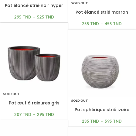
SOLD OUT
Pot élancé strié noir hyper
léger
Pot élancé strié marron
295
TND
–
525
TND
hyper léger
255
TND
–
455
TND
SOLD OUT
SOLD OUT
Pot œuf à rainures gris
anthracite
Pot sphérique strié ivoire
207
TND
–
295
TND
hyper léger
235
TND
–
595
TND