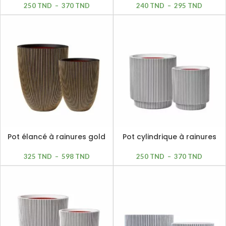
250
TND
–
370
TND
240
TND
–
295
TND
Pot élancé à rainures gold
Pot cylindrique à rainures
et noir
ivoire
325
TND
–
598
TND
250
TND
–
370
TND