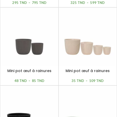
295
TND
–
795
TND
325
TND
–
599
TND
Mini pot œuf à rainures
Mini pot œuf à rainures
marron
beige
48
TND
–
85
TND
35
TND
–
109
TND