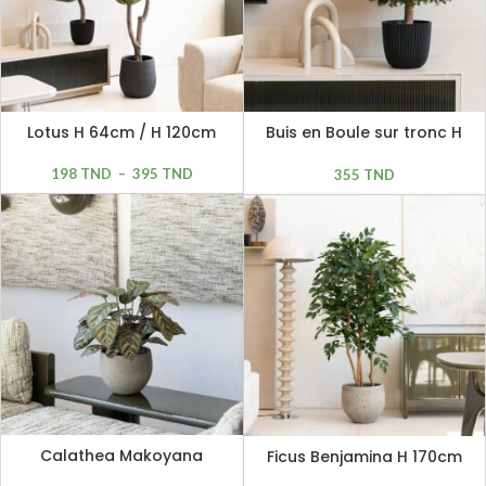
Lotus H 64cm / H 120cm
Buis en Boule sur tronc H
40cm
198
TND
–
395
TND
355
TND
Calathea Makoyana
Ficus Benjamina H 170cm
Peacock H 60cm