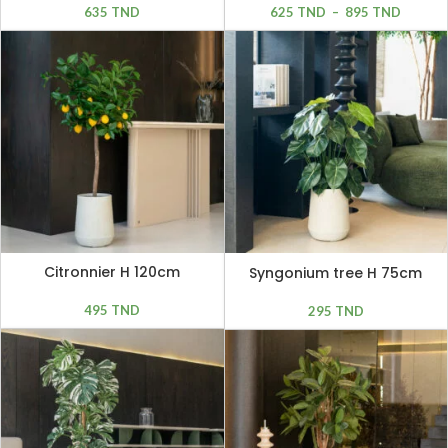
635
TND
625
TND
–
895
TND
Citronnier H 120cm
Syngonium tree H 75cm
495
TND
295
TND