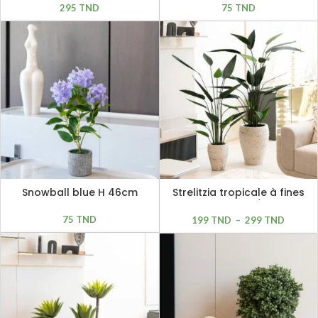
295
TND
75
TND
Snowball blue H 46cm
Strelitzia tropicale à fines
feuilles H 150cm / H 180cm
75
TND
199
TND
–
299
TND