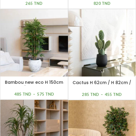
265
TND
820
TND
Bambou new eco H 150cm
Cactus H 62cm / H 82cm /
/ H 180cm
H 106cm
485
TND
–
575
TND
285
TND
–
455
TND