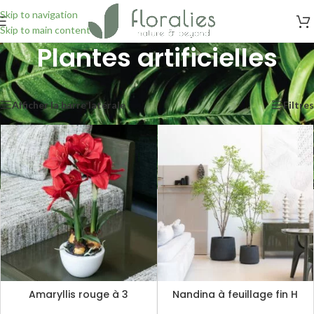
Skip to navigation
Skip to main content
Plantes artificielles
Accueil
/
Plantes artificielles
Affichage de 1–24 sur 218 résultats
Afficher la barre latérale
Filtres
Amaryllis rouge à 3
Nandina à feuillage fin H
hampes H 54cm
180cm / H 240cm