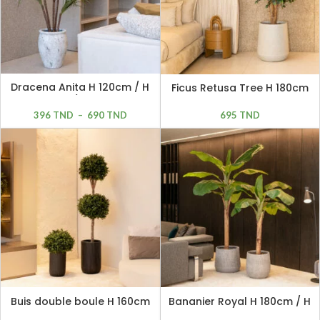
Dracena Anita H 120cm / H
Ficus Retusa Tree H 180cm
150cm / H 170cm
396
TND
–
690
TND
695
TND
Buis double boule H 160cm
Bananier Royal H 180cm / H
240cm