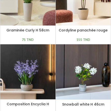
Graminée Curly H 58cm
Cordyline panachée rouge
bordeaux H 91cm
75
TND
155
TND
Composition Encyclia H
Snowball white H 46cm
81cm