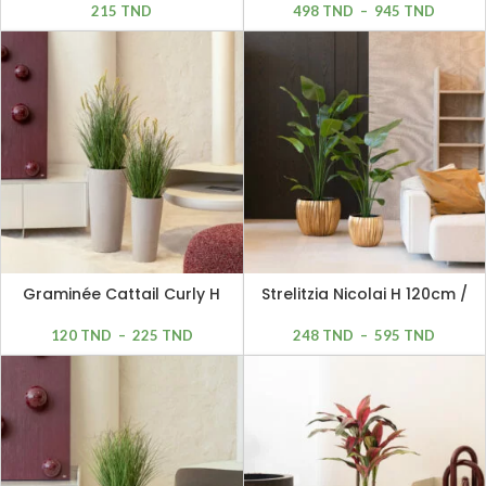
215
TND
498
TND
–
945
TND
Graminée Cattail Curly H
Strelitzia Nicolai H 120cm /
76cm / H 93cm / H 120cm
H 150cm / H 180cm / H
210cm
120
TND
–
225
TND
248
TND
–
595
TND