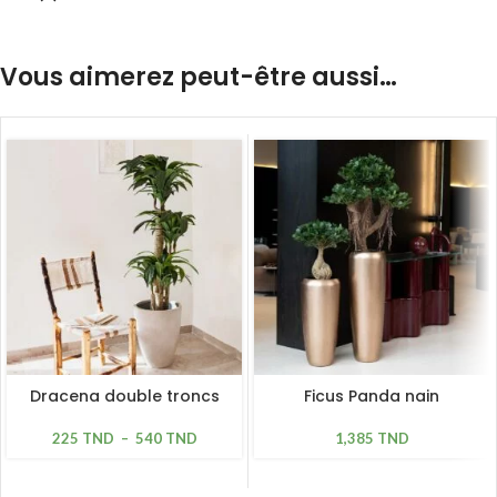
Vous aimerez peut-être aussi…
Dracena double troncs
Ficus Panda nain
225
TND
–
540
TND
1,385
TND