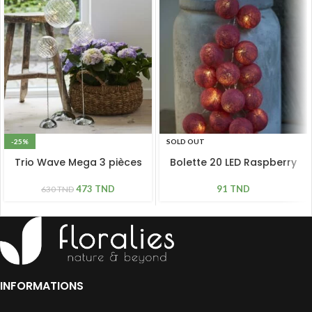
-25%
SOLD OUT
Trio Wave Mega 3 pièces
Bolette 20 LED Raspberry
473
TND
91
TND
630
TND
INFORMATIONS