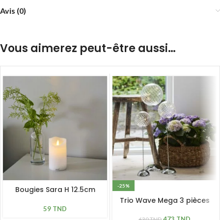
Avis (0)
Vous aimerez peut-être aussi…
-25%
Bougies Sara H 12.5cm
*D7.5 cm blanche vraie
Trio Wave Mega 3 pièces
cire
59
TND
473
TND
630
TND