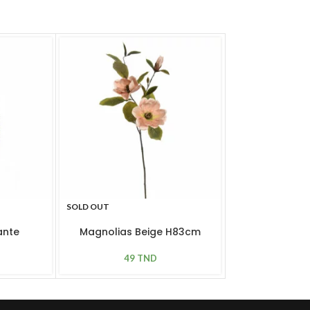
SOLD OUT
SOLD OUT
ante
Magnolias Beige H83cm
Magnolias O
49
TND
49