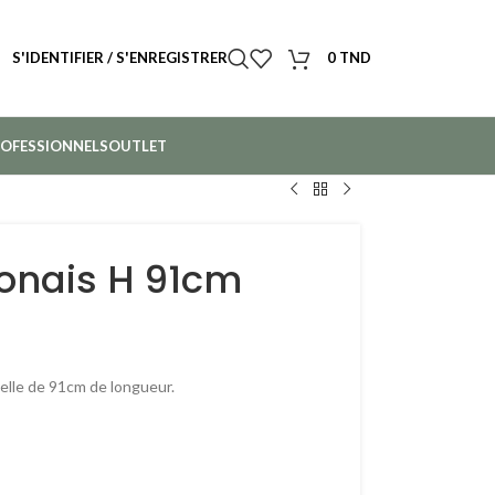
S'IDENTIFIER / S'ENREGISTRER
0
TND
OFESSIONNELS
OUTLET
onais H 91cm
cielle de 91cm de longueur.