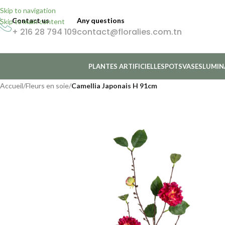
Skip to navigation
Contact us
Any questions
Skip to main content
+ 216 28 794 109
contact@floralies.com.tn
PLANTES ARTIFICIELLES
POTS
VASES
LUMIN
Accueil
/
Fleurs en soie
/
Camellia Japonais H 91cm