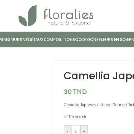
AIRES
MURS VÉGÉTAUX
COMPOSITIONS
OCCASIONS
FLEURS EN SOIE
PR
Camellia Jap
30
TND
Camellia Japonais est une fleur artifi
En stock
-
+