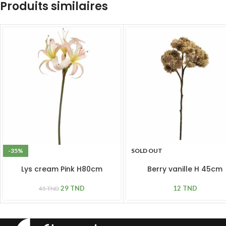
Produits similaires
-35%
SOLD OUT
Lys cream Pink H80cm
Berry vanille H 45cm
29
TND
12
TND
45
TND