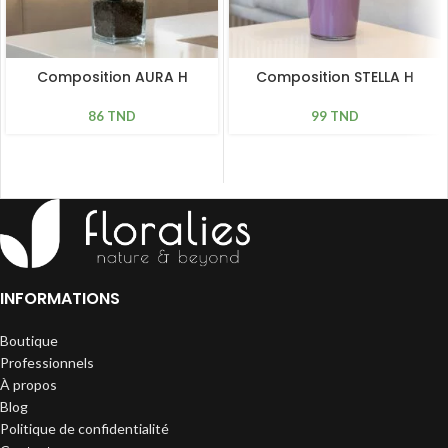
Composition AURA H
Composition STELLA H
34cm, D 23cm
30cm, D 18cm
86
TND
99
TND
INFORMATIONS
Boutique
Professionnels
À propos
Blog
Politique de confidentialité