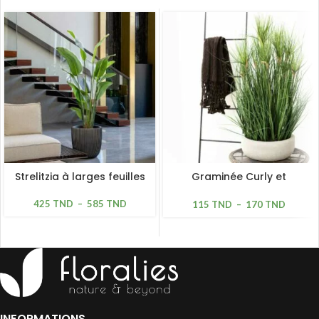
Strelitzia à larges feuilles
Graminée Curly et
Cyperus
425
TND
–
585
TND
115
TND
–
170
TND
INFORMATIONS