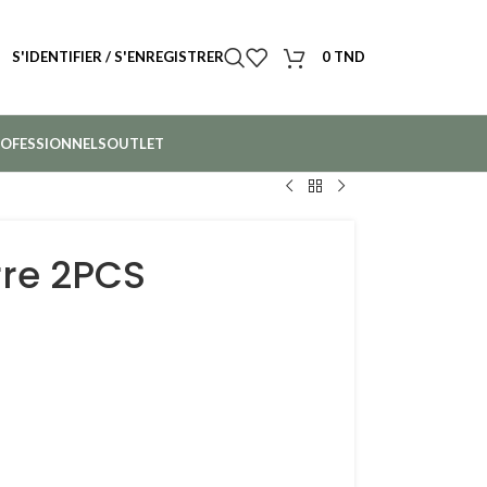
S'IDENTIFIER / S'ENREGISTRER
0
TND
OFESSIONNELS
OUTLET
rre 2PCS