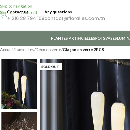
Skip to navigation
Contact us
Any questions
Skip to main content
+ 216 28 794 109
contact@floralies.com.tn
PLANTES ARTIFICIELLES
POTS
VASES
LUMIN
Accueil
/
Luminaires
/
Déco en verre
/
Glaçon en verre 2PCS
SOLD OUT