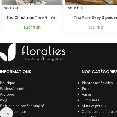
SOLD OUT
SOLD OUT
Eric Christmas Tree H 1,8m,
Trio Pure Grey 3 pièce
420 LED
155
TND
1,390
TND
INFORMATIONS
NOS CATÉGORIE
Boutique
Plantes artificielles
Professionnels
Pots
À propos
Vases
Blog
Luminaires
Politique de confidentialité
Murs végétaux
Contactez-nous
Compositions florale