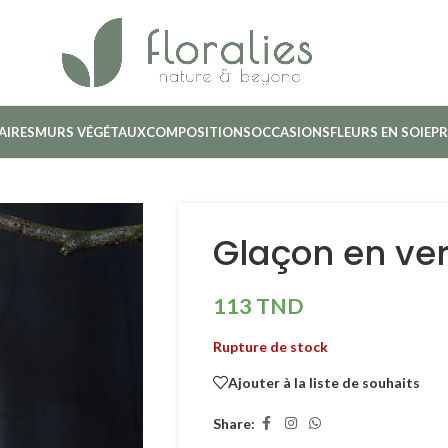
AIRES
MURS VÉGÉTAUX
COMPOSITIONS
OCCASIONS
FLEURS EN SOIE
PR
Glaçon en ve
113
TND
Rupture de stock
Ajouter à la liste de souhaits
Share: