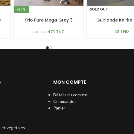
-25%
SOLD OUT
s
Trio Pure Mega Grey 3
Guirlande Knirke 
pièces
32
TND
473
TND
630
TND
S
MON COMPTE
Détails du compte
Commandes
Panier
s et végétales