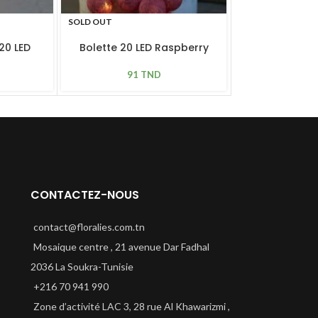
SOLD OUT
SOLD OUT
20 LED
Bolette 20 LED Raspberry
Lanterne Alb
c
91
TND
105
CONTACTEZ-NOUS
contact@floralies.com.tn
Mosaique centre , 21 avenue Dar Fadhal
2036 La Soukra-Tunisie
+216 70 941 990
Zone d’activité LAC 3, 28 rue Al Khawarizmi ,