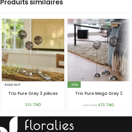
Produits similaires
SOLD OUT
-25%
Trio Pure Grey 3 pièces
Trio Pure Mega Grey 3
pièces
155
TND
473
TND
630
TND