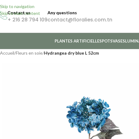
Skip to navigation
Contact us
Any questions
Skip to main content
+ 216 28 794 109
contact@floralies.com.tn
PLANTES ARTIFICIELLES
POTS
VASES
LUMIN
Accueil
/
Fleurs en soie
/
Hydrangea dry blue L 52cm