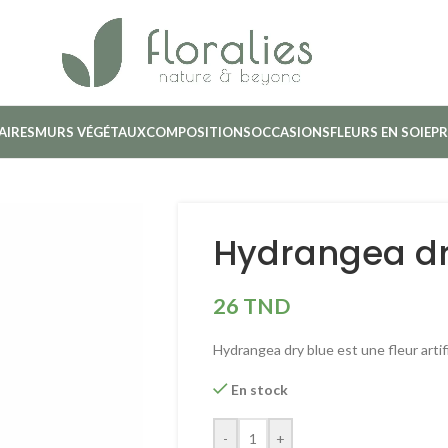
AIRES
MURS VÉGÉTAUX
COMPOSITIONS
OCCASIONS
FLEURS EN SOIE
PR
Hydrangea dr
26
TND
Hydrangea dry blue est une fleur artif
En stock
-
+