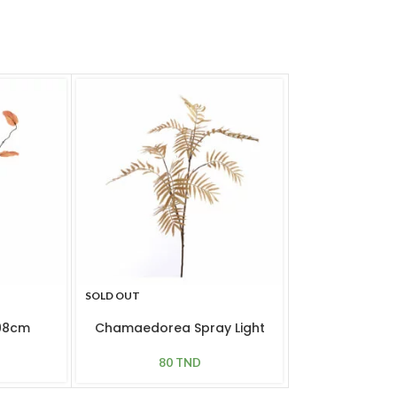
SOLD OUT
SOLD OUT
H98cm
Chamaedorea Spray Light
Craspedia G
Brown
22
80
TND