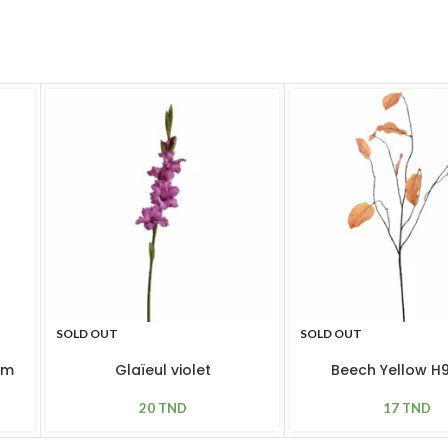
SOLD OUT
SOLD OUT
cm
Glaïeul violet
Beech Yellow 
20
TND
17
TND