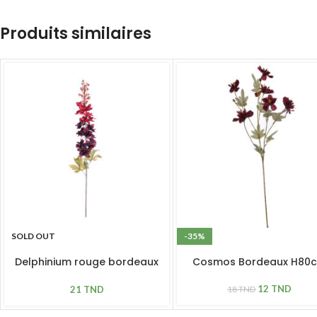
Produits similaires
SOLD OUT
-35%
Delphinium rouge bordeaux
Cosmos Bordeaux H80
H 79cm
12
TND
21
TND
18
TND