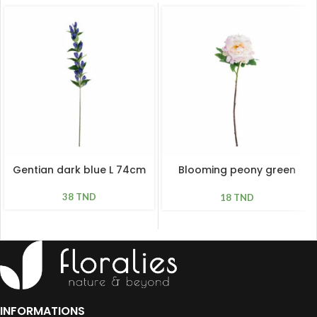
Gentian dark blue L 74cm
Blooming peony green
pink L 61cm
38
TND
18
TND
INFORMATIONS