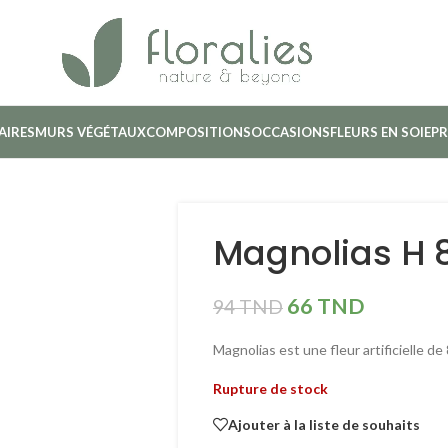
AIRES
MURS VÉGÉTAUX
COMPOSITIONS
OCCASIONS
FLEURS EN SOIE
PR
Magnolias H
66
TND
94
TND
Magnolias est une fleur artificielle d
Rupture de stock
Ajouter à la liste de souhaits