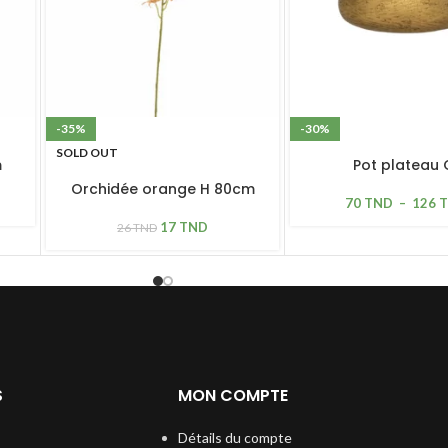
-35%
-30%
SOLD OUT
m
Pot plateau 
Orchidée orange H 80cm
70
TND
–
126
17
TND
26
TND
S
MON COMPTE
Détails du compte