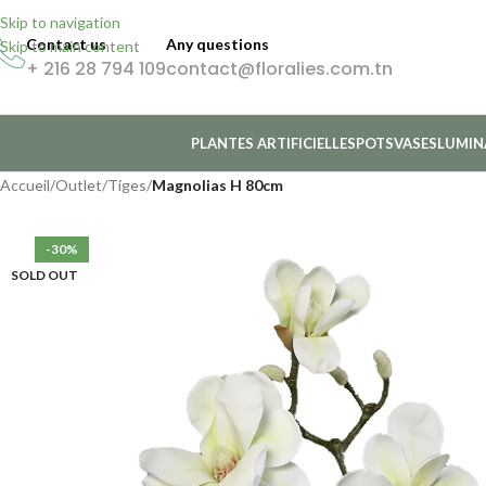
Skip to navigation
Contact us
Any questions
Skip to main content
+ 216 28 794 109
contact@floralies.com.tn
PLANTES ARTIFICIELLES
POTS
VASES
LUMIN
Accueil
/
Outlet
/
Tiges
/
Magnolias H 80cm
-30%
SOLD OUT