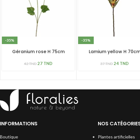
-35%
-35%
Géranium rose H 75cm
Lamium yellow H 70c
27
TND
24
TND
42
TND
37
TND
INFORMATIONS
NOS CATÉGORIE
Boutique
Plantes artificielles