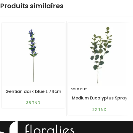
Produits similaires
SOLD OUT
Gentian dark blue L 74cm
Medium Eucalyptus Spray
38
TND
Green
22
TND