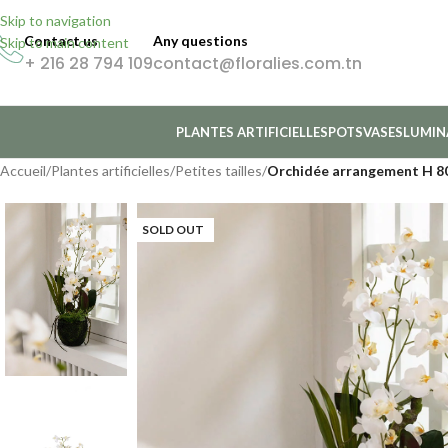
Skip to navigation
Contact us
Any questions
Skip to main content
+ 216 28 794 109
contact@floralies.com.tn
PLANTES ARTIFICIELLES
POTS
VASES
LUMIN
Accueil
/
Plantes artificielles
/
Petites tailles
/
Orchidée arrangement H 
SOLD OUT