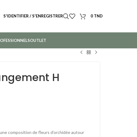
S'IDENTIFIER / S'ENREGISTRER
0
TND
OFESSIONNELS
OUTLET
angement H
 une composition de fleurs d’orchidée autour