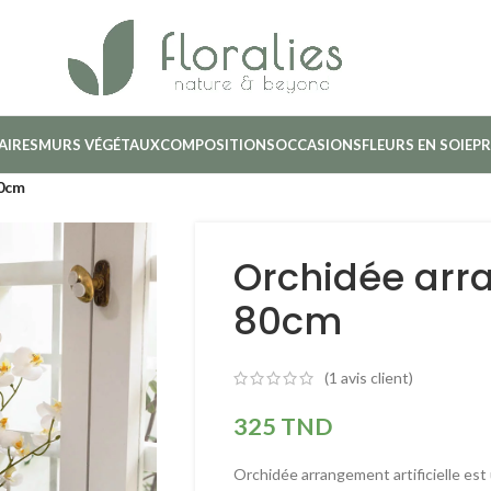
AIRES
MURS VÉGÉTAUX
COMPOSITIONS
OCCASIONS
FLEURS EN SOIE
PR
80cm
Orchidée arr
80cm
(
1
avis client)
325
TND
Orchidée arrangement artificielle est