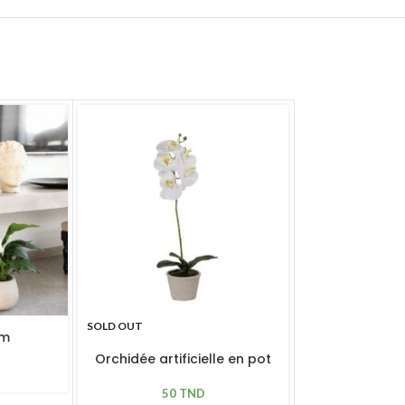
SOLD OUT
um
Orchidée artificielle en pot
50
TND