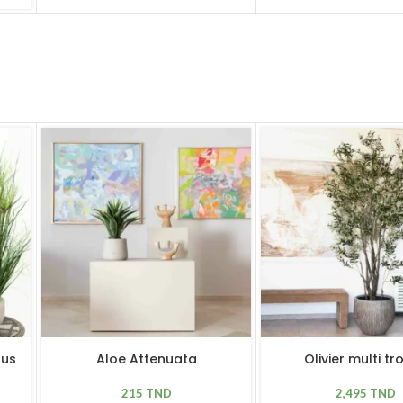
rus
Aloe Attenuata
Olivier multi tr
215
TND
2,495
TND