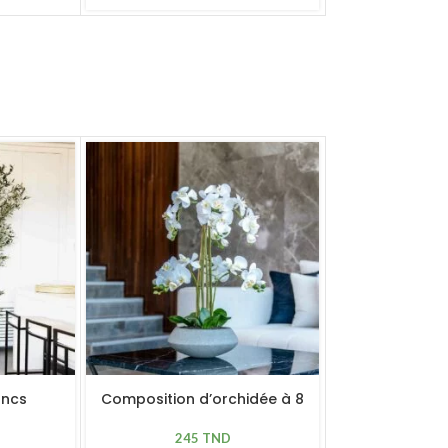
SOLD OUT
oncs
Composition d’orchidée à 8
hampes
Dracen
245
TND