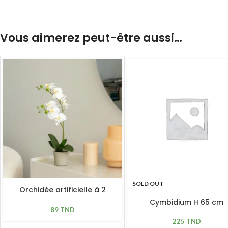
Vous aimerez peut-être aussi…
SOLD OUT
Orchidée artificielle à 2
hampes H 45 cm
Cymbidium H 65 cm
89
TND
225
TND