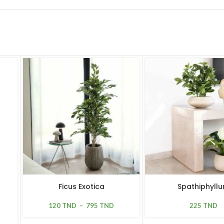
Ficus Exotica
Spathiphyll
120
TND
–
795
TND
225
TND