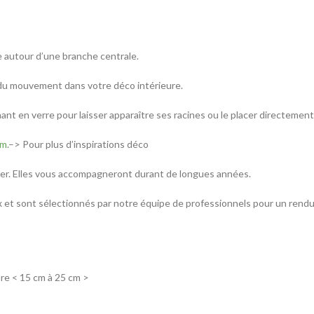
 autour d’une branche centrale.
 du mouvement dans votre déco intérieure.
t en verre pour laisser apparaître ses racines ou le placer directemen
am
.–> Pour plus d’inspirations déco
lier. Elles vous accompagneront durant de longues années.
x et sont sélectionnés par notre équipe de professionnels pour un rendu 
re < 15 cm à 25 cm >