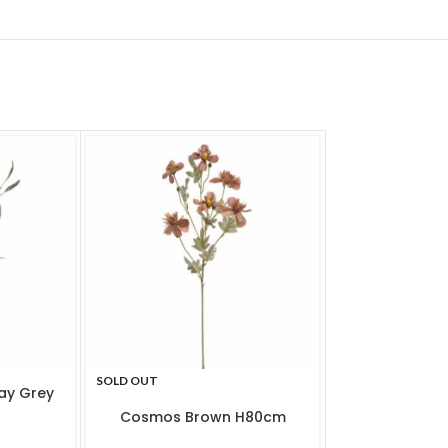
SOLD OUT
SOLD OUT
ay Grey
Cosmos Brown H80cm
Rose