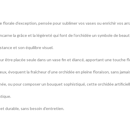
ge florale d’exception, pensée pour sublimer vos vases ou enrichir vos a
 incarne la grâce et la légèreté qui font de l’orchidée un symbole de beaut
tance et son équilibre visuel.
r être placée seule dans un vase fin et élancé, apportant une touche flo
ux, évoquent la fraîcheur d’une orchidée en pleine floraison, sans jamais
née, ou pour composer un bouquet sophistiqué, cette orchidée artificiell
ntique.
et durable, sans besoin d’entretien.