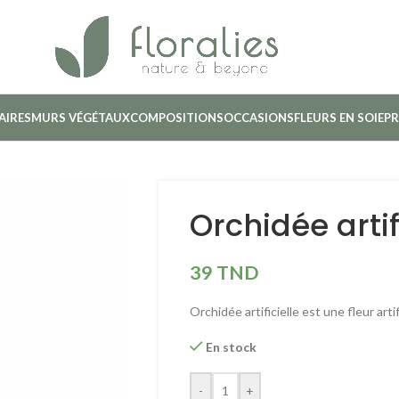
AIRES
MURS VÉGÉTAUX
COMPOSITIONS
OCCASIONS
FLEURS EN SOIE
PR
Orchidée arti
39
TND
Orchidée artificielle est une fleur art
En stock
-
+