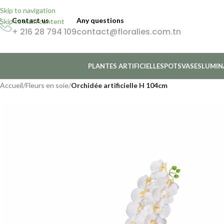
Skip to navigation
Contact us
Any questions
Skip to main content
+ 216 28 794 109
contact@floralies.com.tn
PLANTES ARTIFICIELLES
POTS
VASES
LUMIN
Accueil
/
Fleurs en soie
/
Orchidée artificielle H 104cm