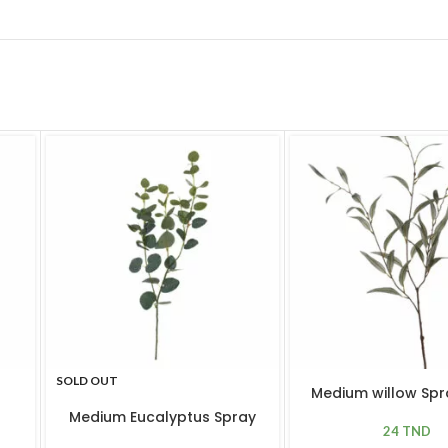
SOLD OUT
Medium willow Spr
Medium Eucalyptus Spray
24
TND
Green