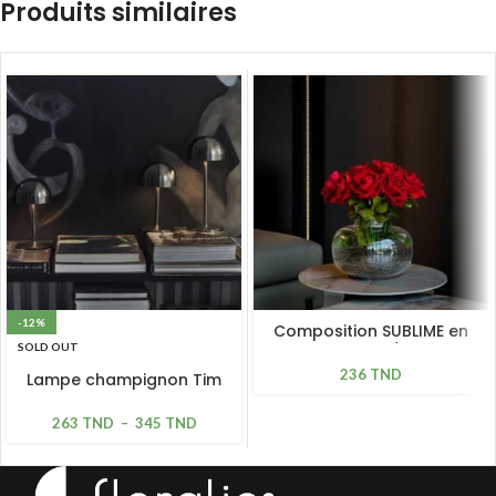
Produits similaires
-12%
Composition SUBLIME en
SOLD OUT
verre H 40cm / D 37cm
236
TND
Lampe champignon Tim
nickel noir rechargeable
263
TND
–
345
TND