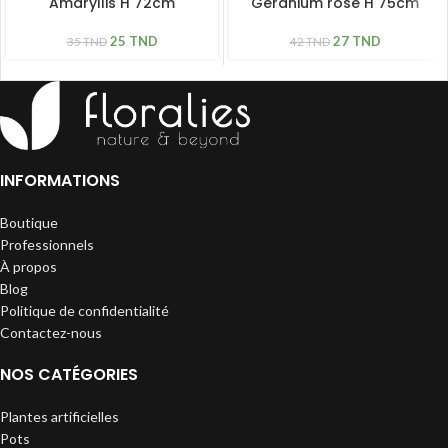
Amaryllis H 72cm
Géranium rose H 75cm
25
TND
27
TND
35
TND
42
TND
INFORMATIONS
Boutique
Professionnels
À propos
Blog
Politique de confidentialité
Contactez-nous
NOS CATÉGORIES
Plantes artificielles
Pots