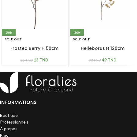
-50%
-50%
SOLD OUT
SOLD OUT
Frosted Berry H 50cm
Helleborus H 120cm
13
TND
49
TND
25
TND
98
TND
INFORMATIONS
Boutique
Professionnels
À propos
Blog