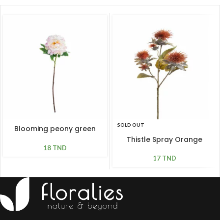
SOLD OUT
Blooming peony green
pink L 61cm
Thistle Spray Orange
18
TND
17
TND