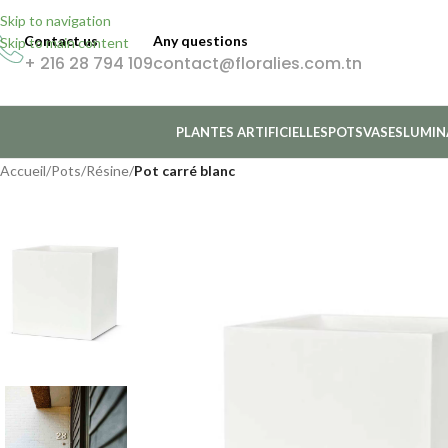
Skip to navigation
Contact us
Any questions
Skip to main content
+ 216 28 794 109
contact@floralies.com.tn
PLANTES ARTIFICIELLES
POTS
VASES
LUMIN
Accueil
/
Pots
/
Résine
/
Pot carré blanc