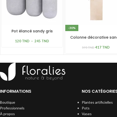
-30%
Pot élancé sandy gris
Colonne décorative san
120
TND
–
245
TND
beige
417
TND
595
TND
INFORMATIONS
NOS CATÉGORIE
Boutique
Plantes artificielles
Professionnels
Pots
À propos
Vases