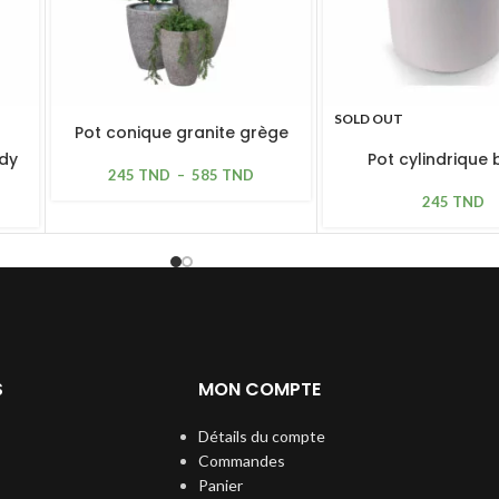
SOLD OUT
Pot conique granite grège
dy
Pot cylindrique 
245
TND
–
585
TND
245
TND
S
MON COMPTE
Détails du compte
Commandes
Panier