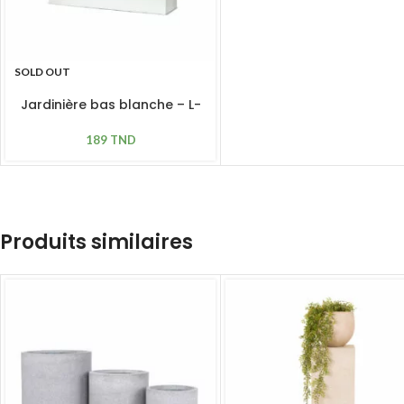
SOLD OUT
Jardinière bas blanche – L-
73cm, 20*20 cm
189
TND
Produits similaires