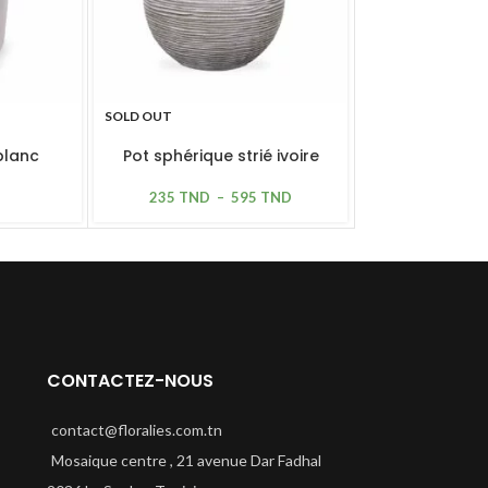
SOLD OUT
SOLD OUT
blanc
Pot sphérique strié ivoire
Pot œuf mos
hyper léger
hyper
235
TND
–
595
TND
195
CONTACTEZ-NOUS
contact@floralies.com.tn
Mosaique centre , 21 avenue Dar Fadhal