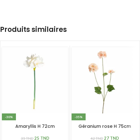
Produits similaires
-30%
-35%
Amaryllis H 72cm
Géranium rose H 75cm
25
TND
27
TND
35
TND
42
TND