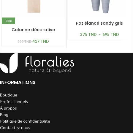
-30%
Pot élancé sandy gris
Colonne décorative
375
TND
–
695
TND
sandy beige
417
TND
595
TND
INFORMATIONS
Boutique
Professionnels
À propos
Blog
Politique de confidentialité
Contactez-nous