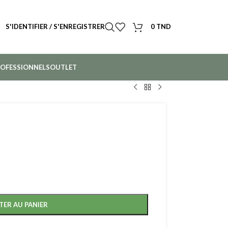
S'IDENTIFIER / S'ENREGISTRER
0
TND
OFESSIONNELS
OUTLET
TER AU PANIER