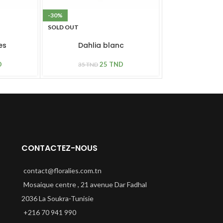
-30%
-30%
SOLD OUT
SOLD OUT
es
Dahlia blanc
Margueri
D
25
TND
35
TND
37
TND
CONTACTEZ-NOUS
contact@floralies.com.tn
Mosaique centre , 21 avenue Dar Fadhal
2036 La Soukra-Tunisie
+216 70 941 990