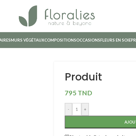
AIRES
MURS VÉGÉTAUX
COMPOSITIONS
OCCASIONS
FLEURS EN SOIE
PR
Produit
795
TND
-
+
AJOU