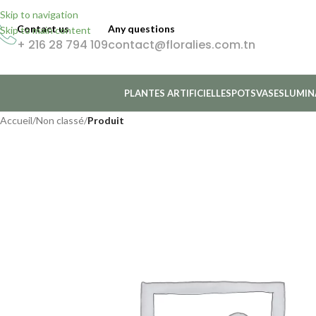
Skip to navigation
Contact us
Any questions
Skip to main content
+ 216 28 794 109
contact@floralies.com.tn
PLANTES ARTIFICIELLES
POTS
VASES
LUMIN
Accueil
/
Non classé
/
Produit