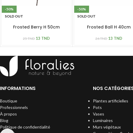
-50%
-50%
SOLD OUT
SOLD OUT
Frosted Berry H 50cm
Frosted Ball H 40cm
13
TND
13
TND
25
TND
26
TND
INFORMATIONS
NOS CATÉGORIE
Boutique
Plantes artificielles
Professionnels
Pots
À propos
Vases
Blog
Luminaires
Politique de confidentialité
Murs végétaux