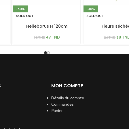
-50%
-30%
SOLD OUT
SOLD OUT
Helleborus H 120cm
Fleurs séché
49
TND
18
TN
98
TND
26
TND
S
MON COMPTE
Détails du compte
Commandes
Panier