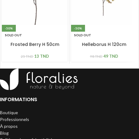
-50%
-50%
SOLD OUT
SOLD OUT
Frosted Berry H 50cm
Helleborus H 120cm
13
TND
49
TND
25
TND
98
TND
INFORMATIONS
Boutique
Professionnels
À propos
Blog