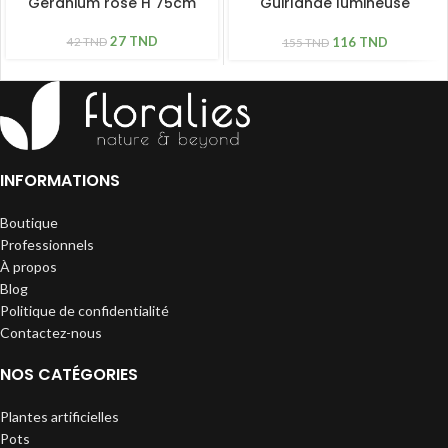
Géranium rose H 75cm
Guirlande lumineuse
extensible Lucas 10 LED
ampoules verres colorés
27
TND
116
TND
42
TND
155
TND
INFORMATIONS
Boutique
Professionnels
À propos
Blog
Politique de confidentialité
Contactez-nous
NOS CATÉGORIES
Plantes artificielles
Pots