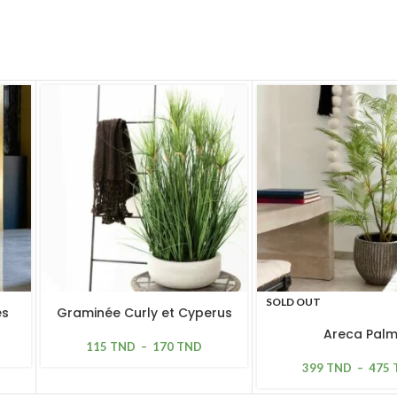
SOLD OUT
es
Graminée Curly et Cyperus
Areca Pal
115
TND
–
170
TND
399
TND
–
475