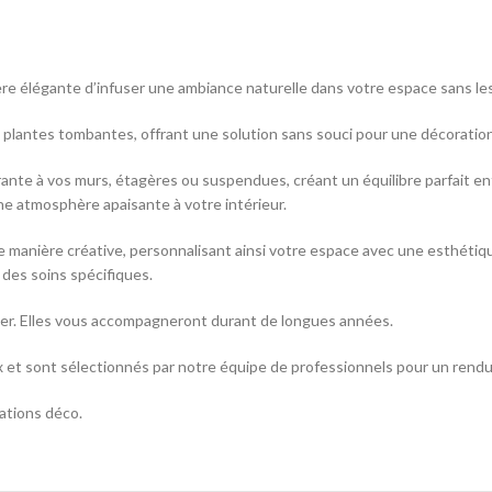
e élégante d’infuser une ambiance naturelle dans votre espace sans les c
es plantes tombantes, offrant une solution sans souci pour une décorati
nte à vos murs, étagères ou suspendues, créant un équilibre parfait ent
e atmosphère apaisante à votre intérieur.
de manière créative, personnalisant ainsi votre espace avec une esthétiq
 des soins spécifiques.
lier. Elles vous accompagneront durant de longues années.
x et sont sélectionnés par notre équipe de professionnels pour un rendu 
rations déco.