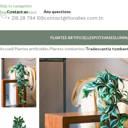
Skip to navigation
Contact us
Any questions
Skip to main content
+ 216 28 794 109
contact@floralies.com.tn
PLANTES ARTIFICIELLES
POTS
VASES
LUMIN
Accueil
/
Plantes artificielles
/
Plantes tombantes
/
Tradescantia tomban