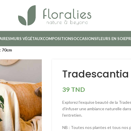
AIRES
MURS VÉGÉTAUX
COMPOSITIONS
OCCASIONS
FLEURS EN SOIE
PR
t 70cm
Tradescanti
39
TND
Explorez l’exquise beauté de la Trad
d’infuser une ambiance naturelle dans
l’entretien.
NB : Toutes nos plantes et tous nos