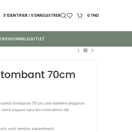
S'IDENTIFIER / S'ENREGISTRER
0
TND
OFESSIONNELS
OUTLET
a tombant 70cm
escantia tombante 70 cm, une manière élégante
 votre espace sans les contraintes de
 pots sont vendus séparément.