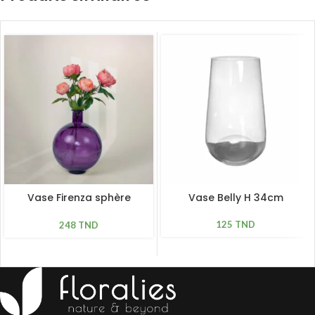
Vase Firenza sphère
Vase Belly H 34cm
mauve H 42cm
125
TND
248
TND