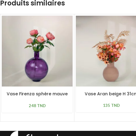
Produits similaires
Vase Firenza sphère mauve
Vase Aran beige H 31c
H 42cm
135
TND
248
TND