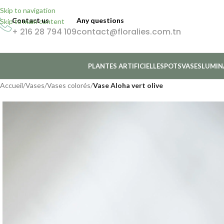
Skip to navigation
Contact us
Any questions
Skip to main content
+ 216 28 794 109
contact@floralies.com.tn
PLANTES ARTIFICIELLES
POTS
VASES
LUMIN
Accueil
/
Vases
/
Vases colorés
/
Vase Aloha vert olive