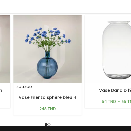
SOLD OUT
m
Vase Dana D 
Vase Firenza sphère bleu H
54
TND
–
55
T
42cm
248
TND