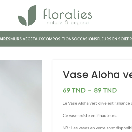
AIRES
MURS VÉGÉTAUX
COMPOSITIONS
OCCASIONS
FLEURS EN SOIE
PR
Vase Aloha ve
69
TND
–
89
TND
Le Vase Aloha vert olive est l’allianc
Ce vase existe en 2 hauteurs.
NB : Les vases en verre sont disponibl