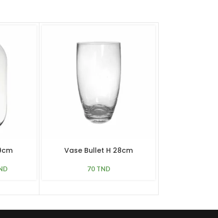
19cm
Vase Bullet H 28cm
Vase Bjo
ND
70
TND
109