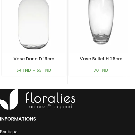
Vase Dana D 19cm
Vase Bullet H 28cm
54
TND
–
55
TND
70
TND
INFORMATIONS
Boutique