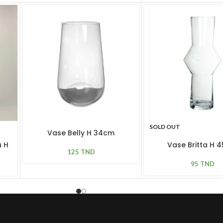
SOLD OUT
Vase Belly H 34cm
u H
Vase Britta H 
125
TND
95
TND