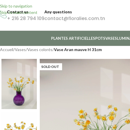
Skip to navigation
Contact us
Any questions
Skip to main content
+ 216 28 794 109
contact@floralies.com.tn
PLANTES ARTIFICIELLES
POTS
VASES
LUMIN
Accueil
/
Vases
/
Vases colorés
/
Vase Aran mauve H 31cm
SOLD OUT