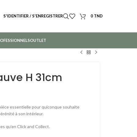
S'IDENTIFIER / S'ENREGISTRER
0
TND
OFESSIONNELS
OUTLET
auve H 31cm
ièce essentielle pour quiconque souhaite
rénité à son intérieur.
es qu’en Click and Collect.