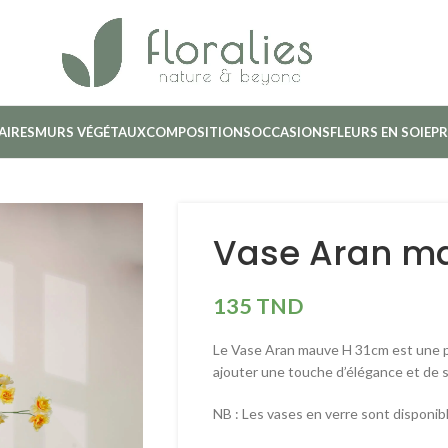
AIRES
MURS VÉGÉTAUX
COMPOSITIONS
OCCASIONS
FLEURS EN SOIE
PR
Vase Aran m
135
TND
Le Vase Aran mauve H 31cm est une p
ajouter une touche d’élégance et de sé
NB : Les vases en verre sont disponibl