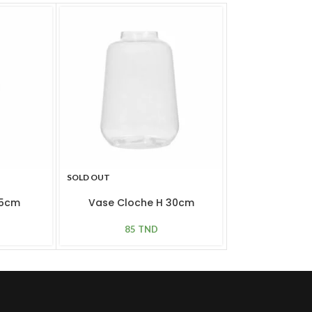
SOLD OUT
Vase Paler
Noir 
45cm
Vase Cloche H 30cm
365
85
TND