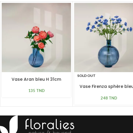
SOLD OUT
Vase Aran bleu H 31cm
Vase Firenza sphère ble
135
TND
42cm
248
TND