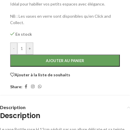
Idéal pour habiller vos petits espaces avec élégance.
NB : Les vases en verre sont disponibles qu’en Click and
Collect.
En stock
-
+
AJOUTER AU PANIER
Ajouter à la liste de souhaits
Share:
Description
Description
Le vase Bottle rose H 12cm séduit par son allure délicate et sa teinte