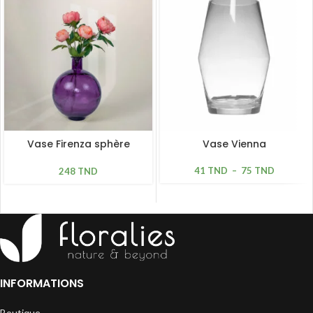
Vase Firenza sphère
Vase Vienna
mauve H 42cm
41
TND
–
75
TND
248
TND
INFORMATIONS
Boutique