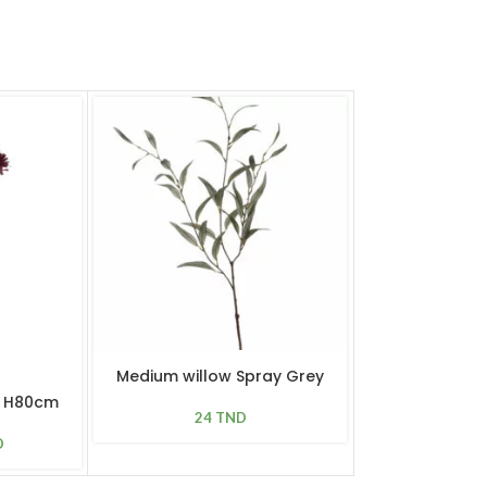
SOLD OUT
Medium willow Spray Grey
 H80cm
Cosmos Bl
24
TND
D
17