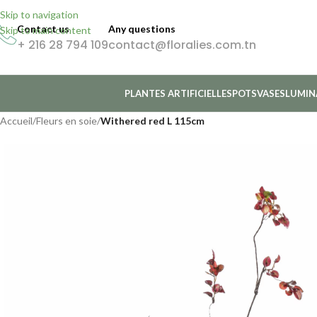
Skip to navigation
Contact us
Any questions
Skip to main content
+ 216 28 794 109
contact@floralies.com.tn
PLANTES ARTIFICIELLES
POTS
VASES
LUMIN
Accueil
/
Fleurs en soie
/
Withered red L 115cm