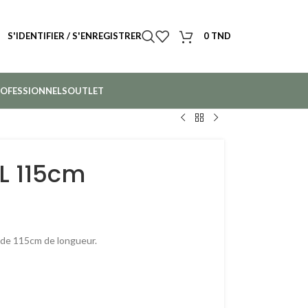
S'IDENTIFIER / S'ENREGISTRER
0
TND
OFESSIONNELS
OUTLET
L 115cm
e de 115cm de longueur.