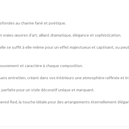
ofondes au charme fané et poétique.
raies œuvres d’art, alliant dramatique, élégance et sophistication.
elle se suffit à elle-même pour un effet majestueux et captivant, ou peu
mouvement et caractère à chaque composition.
 sans entretien, créant dans vos intérieurs une atmosphère raffinée et i
 parfaite pour un style décoratif unique et marquant.
thered Red, la touche idéale pour des arrangements éternellement élégan