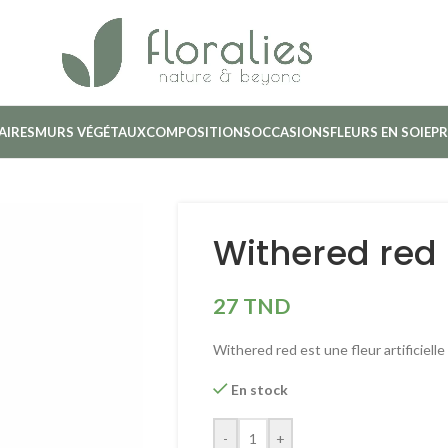
AIRES
MURS VÉGÉTAUX
COMPOSITIONS
OCCASIONS
FLEURS EN SOIE
PR
Withered red 
27
TND
Withered red est une fleur artificiell
En stock
-
+