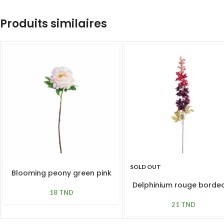
Produits similaires
SOLD OUT
Blooming peony green pink
L 61cm
Delphinium rouge borde
18
TND
H 79cm
21
TND