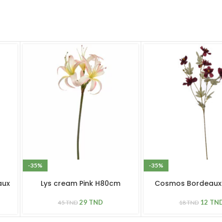
-35%
-35%
aux
Lys cream Pink H80cm
Cosmos Bordeaux
29
TND
12
TN
45
TND
18
TND