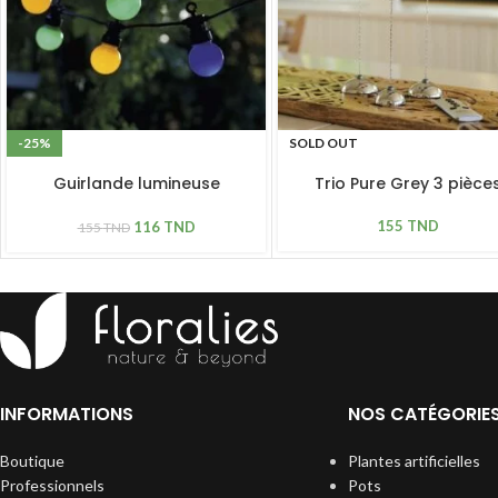
-25%
SOLD OUT
Guirlande lumineuse
Trio Pure Grey 3 pièce
extensible Lucas 10 LED
ampoules verres colorés
155
TND
116
TND
155
TND
INFORMATIONS
NOS CATÉGORIE
Boutique
Plantes artificielles
Professionnels
Pots