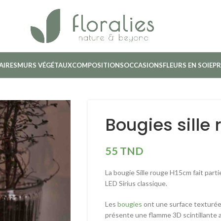
AIRES
MURS VÉGÉTAUX
COMPOSITIONS
OCCASIONS
FLEURS EN SOIE
PR
Bougies sille
55
TND
La bougie Sille rouge H15cm fait partie
LED Sirius classique.
Les
bougies
ont une surface texturée 
présente une flamme 3D scintillante 