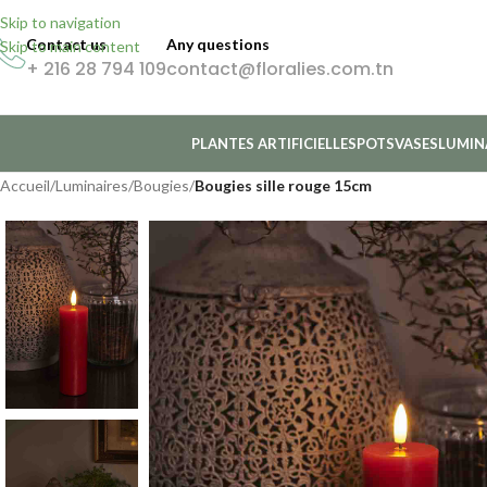
Skip to navigation
Contact us
Any questions
Skip to main content
+ 216 28 794 109
contact@floralies.com.tn
PLANTES ARTIFICIELLES
POTS
VASES
LUMIN
Accueil
/
Luminaires
/
Bougies
/
Bougies sille rouge 15cm