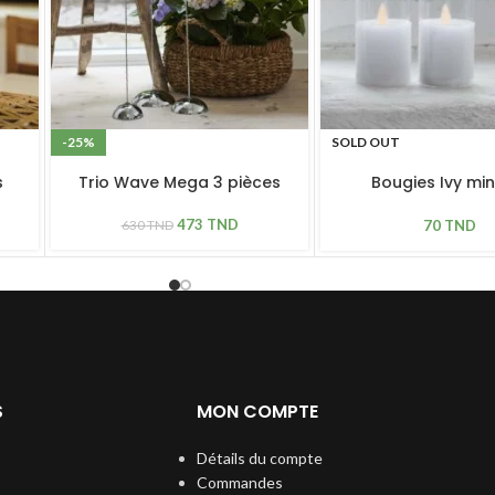
-25%
SOLD OUT
s
Trio Wave Mega 3 pièces
Bougies Ivy min
blanche
473
TND
70
TND
630
TND
S
MON COMPTE
Détails du compte
Commandes