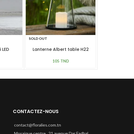
SOLD OUT
SOLD OUT
i LED
Lanterne Albert table H22
Bougies Ivy 
cm
cm bl
105
TND
137
CONTACTEZ-NOUS
contact@floralies.com.tn
Mosaique centre , 21 avenue Dar Fadhal