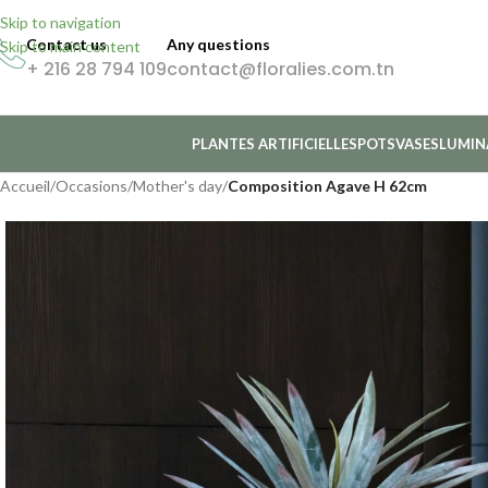
Skip to navigation
Contact us
Any questions
Skip to main content
+ 216 28 794 109
contact@floralies.com.tn
PLANTES ARTIFICIELLES
POTS
VASES
LUMIN
Accueil
/
Occasions
/
Mother's day
/
Composition Agave H 62cm