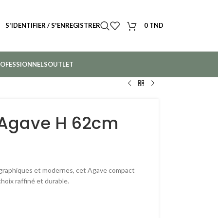
S'IDENTIFIER / S'ENREGISTRER
0
TND
OFESSIONNELS
OUTLET
 Agave H 62cm
 graphiques et modernes, cet Agave compact
oix raffiné et durable.