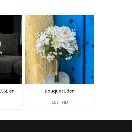
SSE en
Bouquet Eden
Bouque
D 35cm
188
TND
143