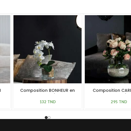
H
Composition BONHEUR en
Composition CARE
verre H 47cm / D 20cm
verre H 50cm / 
132
TND
295
TND