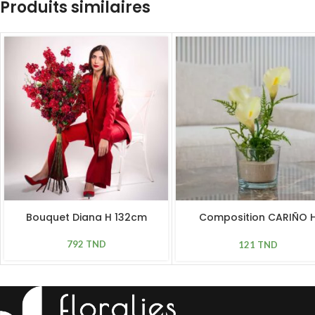
Produits similaires
Bouquet Diana H 132cm
Composition CARIÑO 
38cm, D 25cm
792
TND
121
TND