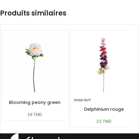
Produits similaires
SOLD OUT
Blooming peony green
pink L 61cm
Delphinium rouge
18
TND
bordeaux H 79cm
21
TND