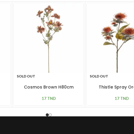
SOLD OUT
SOLD OUT
Cosmos Brown H80cm
Thistle Spray O
17
TND
17
TND