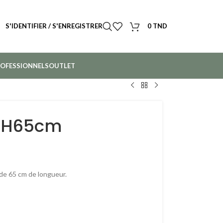
S'IDENTIFIER / S'ENREGISTRER
0
TND
OFESSIONNELS
OUTLET
w H65cm
e de 65 cm de longueur.