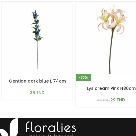
-35%
Gentian dark blue L 74cm
Lys cream Pink H80cm
38
TND
29
TND
45
TND