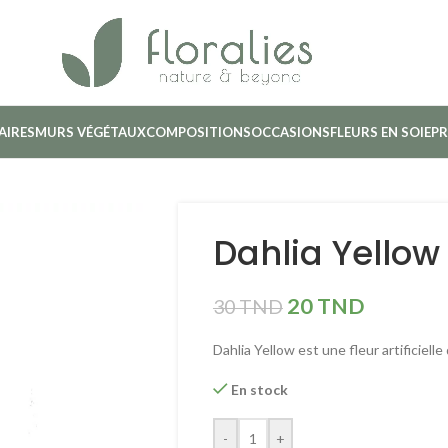
AIRES
MURS VÉGÉTAUX
COMPOSITIONS
OCCASIONS
FLEURS EN SOIE
PR
Dahlia Yello
20
TND
30
TND
Dahlia Yellow est une fleur artificiell
En stock
-
+