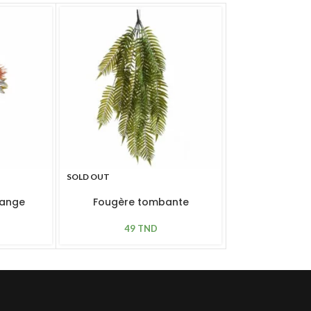
SOLD OUT
SOLD OUT
range
Fougère tombante
Albizia S
49
TND
60