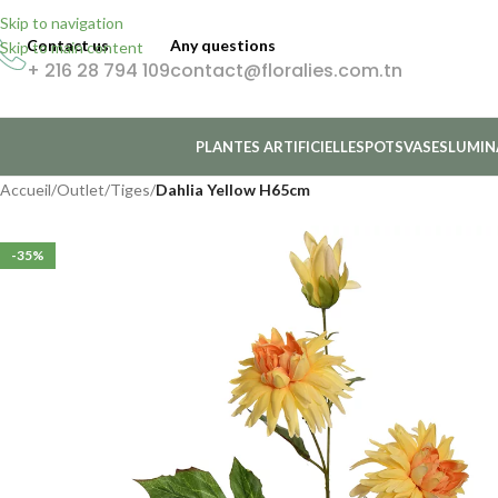
Skip to navigation
Contact us
Any questions
Skip to main content
+ 216 28 794 109
contact@floralies.com.tn
PLANTES ARTIFICIELLES
POTS
VASES
LUMIN
Accueil
/
Outlet
/
Tiges
/
Dahlia Yellow H65cm
-35%