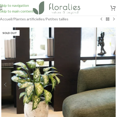
Skip to navigation
Skip to main content
Accueil
/
Plantes artificielles
/
Petites tailles
SOLD OUT