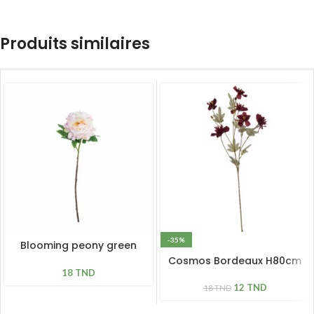
Produits similaires
-35%
Blooming peony green
pink L 61cm
Cosmos Bordeaux H80cm
18
TND
12
TND
18
TND