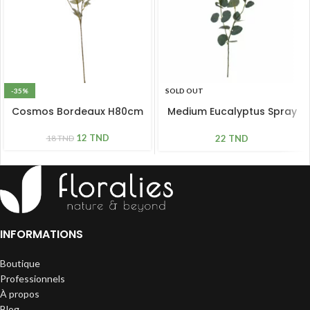
-35%
SOLD OUT
Cosmos Bordeaux H80cm
Medium Eucalyptus Spray
Green
12
TND
22
TND
18
TND
INFORMATIONS
Boutique
Professionnels
À propos
Blog