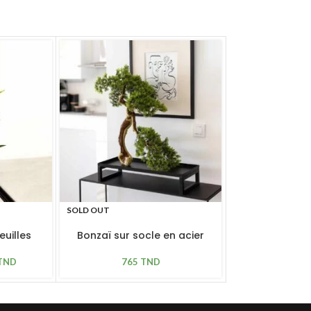
SOLD OUT
SOLD OUT
Feuilles
Bonzaï sur socle en acier
Agave
TND
765
TND
295