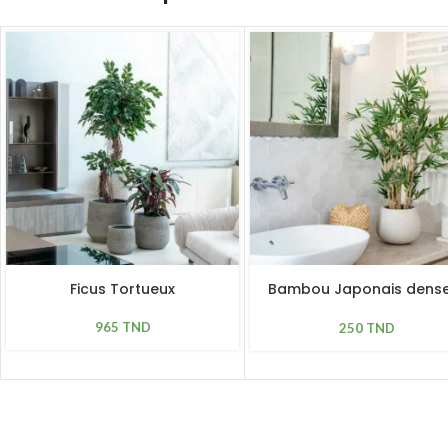
Ficus Tortueux
Bambou Japonais dense
70cm
965
TND
250
TND