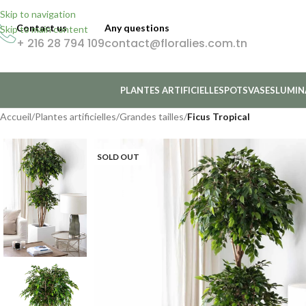
Skip to navigation
Contact us
Any questions
Skip to main content
+ 216 28 794 109
contact@floralies.com.tn
PLANTES ARTIFICIELLES
POTS
VASES
LUMIN
Accueil
/
Plantes artificielles
/
Grandes tailles
/
Ficus Tropical
SOLD OUT