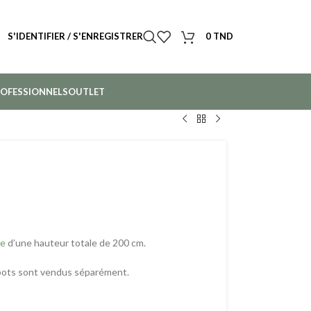
S'IDENTIFIER / S'ENREGISTRER
0
TND
OFESSIONNELS
OUTLET
le
d’une hauteur totale de 200 cm.
 pots sont vendus séparément.