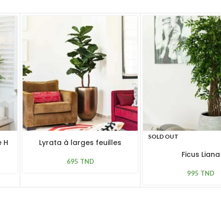
SOLD OUT
 H
Lyrata à larges feuilles
Ficus Liana
695
TND
995
TND