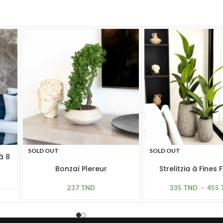
SOLD OUT
SOLD OUT
à 8
Bonzaï Plereur
Strelitzia à Fines 
237
TND
335
TND
–
455