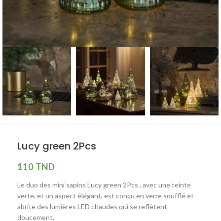
Lucy green 2Pcs
110
TND
Le duo des mini sapins Lucy green 2Pcs , avec une teinte
verte, et un aspect élégant, est conçu en verre soufflé et
abrite des lumières LED chaudes qui se reflètent
doucement.