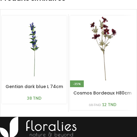
-35%
Gentian dark blue L 74cm
Cosmos Bordeaux H80cm
38
TND
12
TND
18
TND