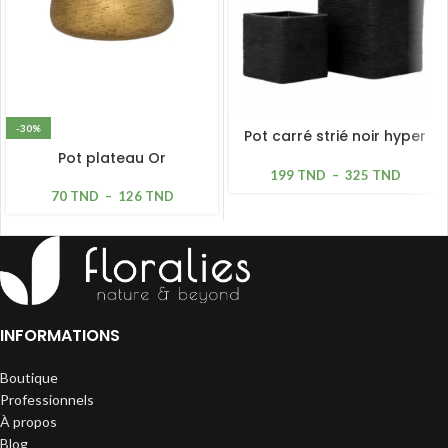
-30%
Pot carré strié noir hyper
léger
Pot plateau Or
199
TND
–
325
TND
70
TND
–
126
TND
INFORMATIONS
Boutique
Professionnels
À propos
Blog