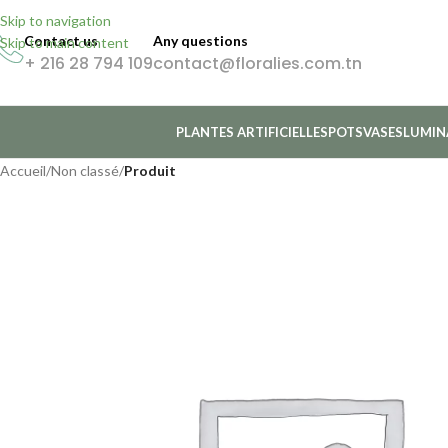
Skip to navigation
Contact us
Any questions
Skip to main content
+ 216 28 794 109
contact@floralies.com.tn
PLANTES ARTIFICIELLES
POTS
VASES
LUMIN
Accueil
/
Non classé
/
Produit