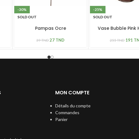
-30%
-25%
SOLD OUT
SOLD OUT
Pampas Ocre
Vase Bubble Pink
27
TND
191
T
39
TND
255
TND
S
MON COMPTE
Détails du compte
Commandes
Panier