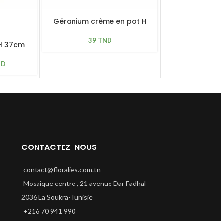
-60%
Géranium crème en pot H
SOLD OUT
30cm
39
TND
 H 37cm
Vase mouch
55
ND
130
TND
CONTACTEZ-NOUS
contact@floralies.com.tn
Mosaique centre , 21 avenue Dar Fadhal
2036 La Soukra-Tunisie
+216 70 941 990