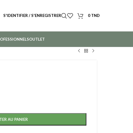
S'IDENTIFIER / S'ENREGISTRER
0
TND
OFESSIONNELS
OUTLET
TER AU PANIER