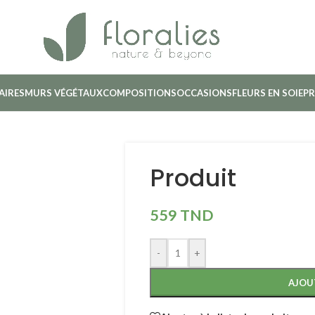
AIRES
MURS VÉGÉTAUX
COMPOSITIONS
OCCASIONS
FLEURS EN SOIE
PR
Produit
559
TND
-
+
AJOU