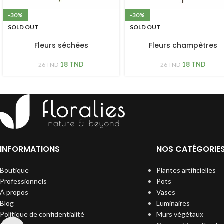
-30%
-30%
SOLD OUT
SOLD OUT
Fleurs séchées
Fleurs champêtres
18
TND
18
TND
26
TND
26
TND
INFORMATIONS
NOS CATÉGORIE
Boutique
Plantes artificielles
Professionnels
Pots
À propos
Vases
Blog
Luminaires
Politique de confidentialité
Murs végétaux