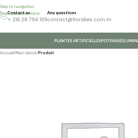
Skip to navigation
Contact us
Any questions
Skip to main content
+ 216 28 794 109
contact@floralies.com.tn
PLANTES ARTIFICIELLES
POTS
VASES
LUMIN
Accueil
/
Non classé
/
Produit