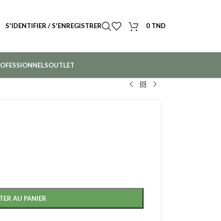
S'IDENTIFIER / S'ENREGISTRER
0
TND
OFESSIONNELS
OUTLET
TER AU PANIER