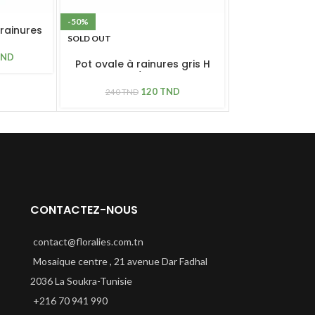
-50%
-51%
 rainures
SOLD OUT
SOLD OUT
TND
Pot ovale à rainures gris H
Pot elliptiq
35cm / L 59cm
mar
120
TND
72
TND
240
TND
CONTACTEZ-NOUS
contact@floralies.com.tn
Mosaique centre , 21 avenue Dar Fadhal
2036 La Soukra-Tunisie
+216 70 941 990