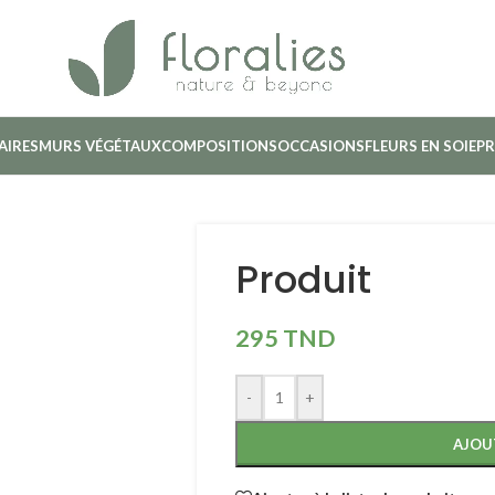
AIRES
MURS VÉGÉTAUX
COMPOSITIONS
OCCASIONS
FLEURS EN SOIE
PR
Produit
295
TND
-
+
AJOU