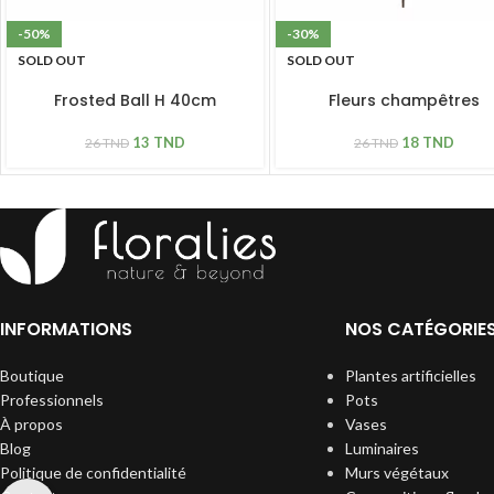
-50%
-30%
SOLD OUT
SOLD OUT
Frosted Ball H 40cm
Fleurs champêtres
13
TND
18
TND
26
TND
26
TND
INFORMATIONS
NOS CATÉGORIE
Boutique
Plantes artificielles
Professionnels
Pots
À propos
Vases
Blog
Luminaires
Politique de confidentialité
Murs végétaux