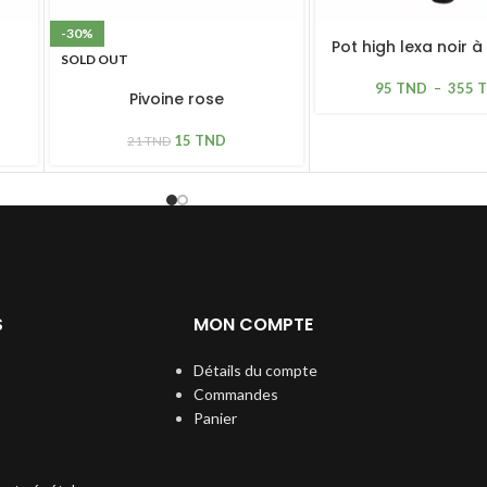
-30%
Pot high lexa noir à
SOLD OUT
95
TND
–
355
Pivoine rose
15
TND
21
TND
S
MON COMPTE
Détails du compte
Commandes
Panier