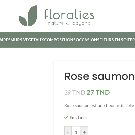
AIRES
MURS VÉGÉTAUX
COMPOSITIONS
OCCASIONS
FLEURS EN SOIE
PR
Rose saumon
27
TND
39
TND
Rose saumon est une fleur artificiell
En stock
-
+