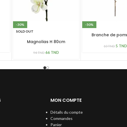
-30%
-50%
SOLD OUT
Branche de pom
80cm
Magnolias H 80cm
5
TND
10
TND
66
TND
94
TND
S
MON COMPTE
Détails du compte
Commandes
Panier