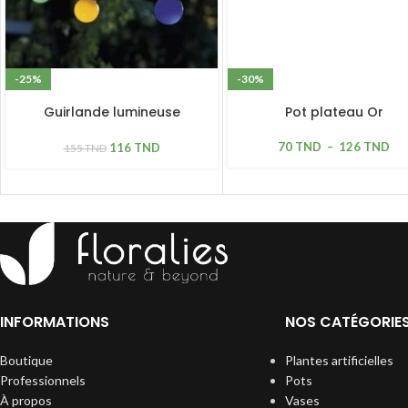
-25%
-30%
Guirlande lumineuse
Pot plateau Or
extensible Lucas 10 LED
ampoules verres colorés
70
TND
–
126
TND
116
TND
155
TND
INFORMATIONS
NOS CATÉGORIE
Boutique
Plantes artificielles
Professionnels
Pots
À propos
Vases