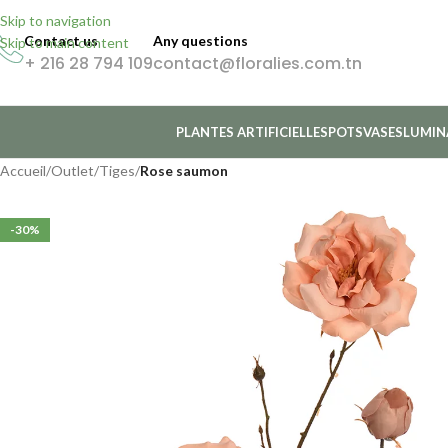
Skip to navigation
Contact us
Any questions
Skip to main content
+ 216 28 794 109
contact@floralies.com.tn
PLANTES ARTIFICIELLES
POTS
VASES
LUMIN
Accueil
/
Outlet
/
Tiges
/
Rose saumon
-30%