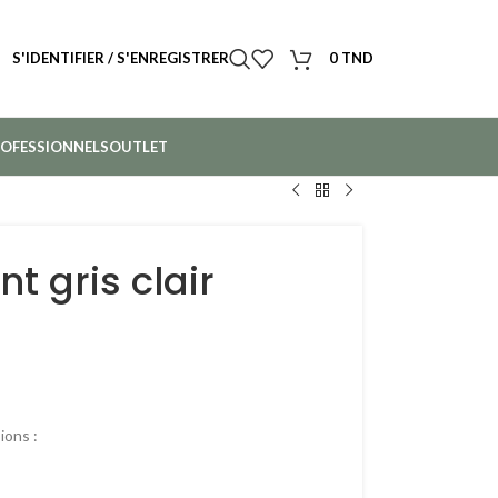
S'IDENTIFIER / S'ENREGISTRER
0
TND
OFESSIONNELS
OUTLET
t gris clair
ions :