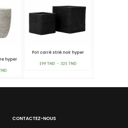
SOLD OUT
Pot carré strié noir hyper
léger
ire hyper
Pot élancé st
199
TND
–
325
TND
lé
TND
295
TND
CONTACTEZ-NOUS