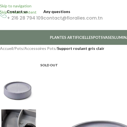
Skip to navigation
Contact us
Any questions
Skip to main content
+ 216 28 794 109
contact@floralies.com.tn
PLANTES ARTIFICIELLES
POTS
VASES
LUMIN
Accueil
/
Pots
/
Accessoires Pots
/
Support roulant gris clair
SOLD OUT