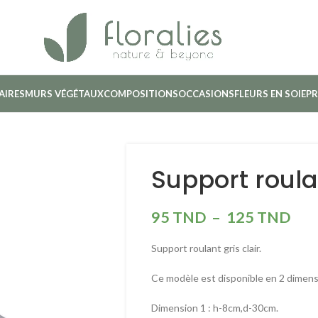
AIRES
MURS VÉGÉTAUX
COMPOSITIONS
OCCASIONS
FLEURS EN SOIE
PR
Support roulan
95
TND
–
125
TND
Support roulant gris clair.
Ce modèle est disponible en 2 dimens
Dimension 1 : h-8cm,d-30cm.