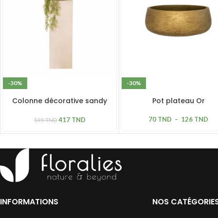
-30%
-30%
Colonne décorative sandy
Pot plateau Or
beige
70
TND
–
126
TND
417
TND
595
TND
INFORMATIONS
NOS CATÉGORIE