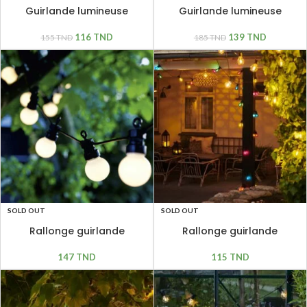
Guirlande lumineuse
Guirlande lumineuse
extensible Lucas 10 LED
extensible LUCAS 10 LED à
ampoules verres colorés
verre givré
116
TND
139
TND
155
TND
185
TND
SOLD OUT
SOLD OUT
Rallonge guirlande
Rallonge guirlande
lumineuse LUCAS 10 LED à
lumineuse Lucas 10 LED
verre givré
ampoules verres colorés
147
TND
115
TND