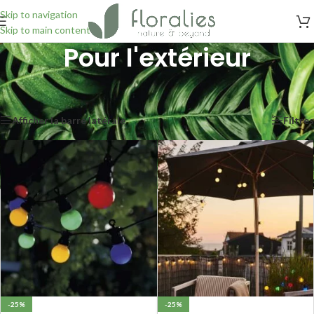
Skip to navigation
Skip to main content
Pour l'extérieur
Accueil
/
Produit types de luminaires
/
Pour l'extérieur
Affichage de 1–24 sur 33 résultats
Afficher la barre latérale
Filtres
-25%
-25%