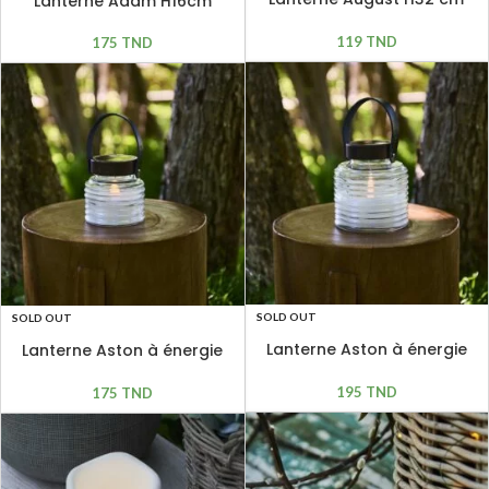
Lanterne Adam H16cm
marron
119
TND
175
TND
SOLD OUT
SOLD OUT
Lanterne Aston à énergie
Lanterne Aston à énergie
solaire H 16 cm
solaire H 12 cm
195
TND
175
TND