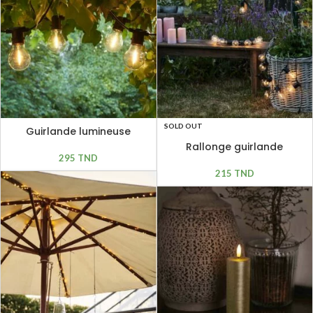
SOLD OUT
Guirlande lumineuse
extensible Tobias 10 LED
Rallonge guirlande
ampoules verres clairs
295
TND
lumineuse Tobias 10 LED
ampoules verres clairs
215
TND