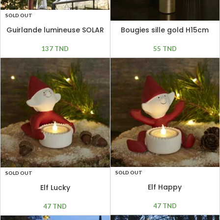
SOLD OUT
Guirlande lumineuse SOLAR
Bougies sille gold H15cm
PARASOL 128 led
55
TND
137
TND
SOLD OUT
SOLD OUT
Elf Happy
Elf Lucky
47
TND
47
TND