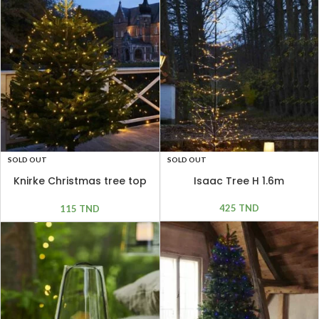
SOLD OUT
SOLD OUT
Isaac Tree H 1.6m
Knirke Christmas tree top
195 leds
425
TND
115
TND