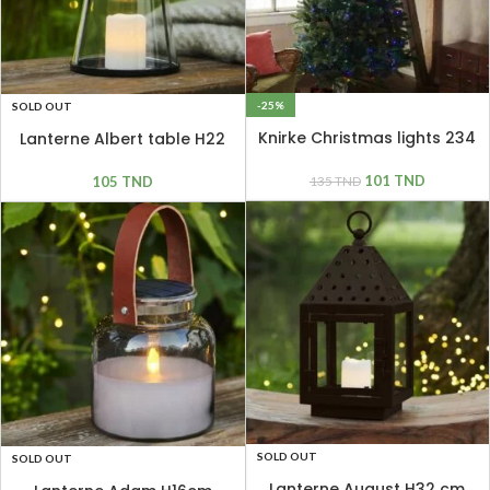
-25%
SOLD OUT
Knirke Christmas lights 234
Lanterne Albert table H22
Led
cm
101
TND
135
TND
105
TND
SOLD OUT
SOLD OUT
Lanterne August H32 cm