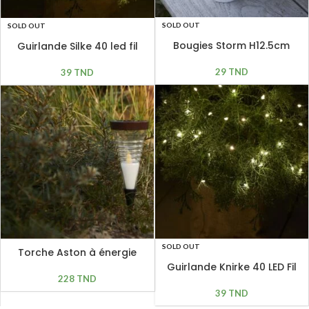
SOLD OUT
SOLD OUT
Bougies Storm H12.5cm
Guirlande Silke 40 led fil
vert
29
TND
39
TND
SOLD OUT
Torche Aston à énergie
solaire H 50 cm
Guirlande Knirke 40 LED Fil
Vert
228
TND
39
TND